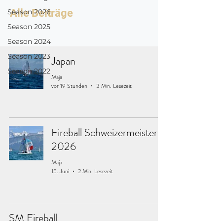
Alle Beiträge
Season 2026
Season 2025
Season 2024
Season 2023
Japan
Season 2022
Maja
vor 19 Stunden
3 Min. Lesezeit
Fireball Schweizermeister
2026
Maja
15. Juni
2 Min. Lesezeit
SM Fireball