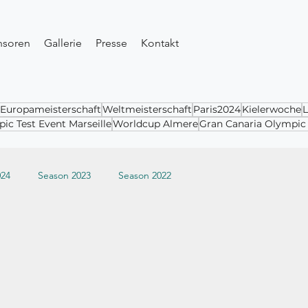
nsoren
Gallerie
Presse
Kontakt
Europameisterschaft
Weltmeisterschaft
Paris2024
Kielerwoche
L
ic Test Event Marseille
Worldcup Almere
Gran Canaria Olympi
024
Season 2023
Season 2022