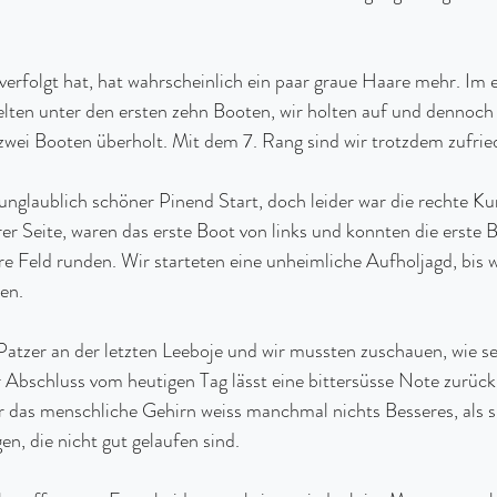
erfolgt hat, hat wahrscheinlich ein paar graue Haare mehr. Im 
elten unter den ersten zehn Booten, wir holten auf und dennoch
zwei Booten überholt. Mit dem 7. Rang sind wir trotzdem zufrie
nglaublich schöner Pinend Start, doch leider war die rechte Kur
r Seite, waren das erste Boot von links und konnten die erste B
e Feld runden. Wir starteten eine unheimliche Aufholjagd, bis w
en.
Patzer an der letzten Leeboje und wir mussten zuschauen, wie s
 Abschluss vom heutigen Tag lässt eine bittersüsse Note zurück.
er das menschliche Gehirn weiss manchmal nichts Besseres, als s
n, die nicht gut gelaufen sind.